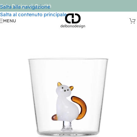
Solo Design di Qualità
Salta alla navigazione
Salta al contenuto principale
MENU