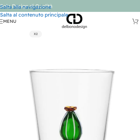
Solo Design di Qualità
Salta alla navigazione
Salta al contenuto principale
MENU
X2