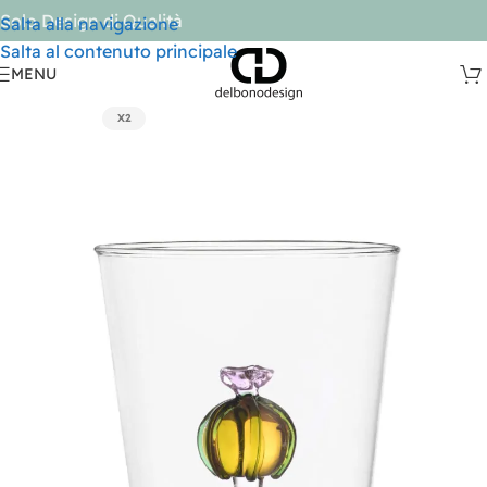
Solo Design di Qualità
Salta alla navigazione
Salta al contenuto principale
MENU
X2