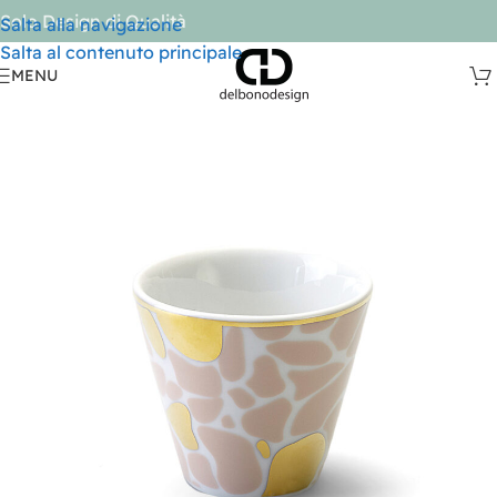
Solo Design di Qualità
Salta alla navigazione
Salta al contenuto principale
MENU