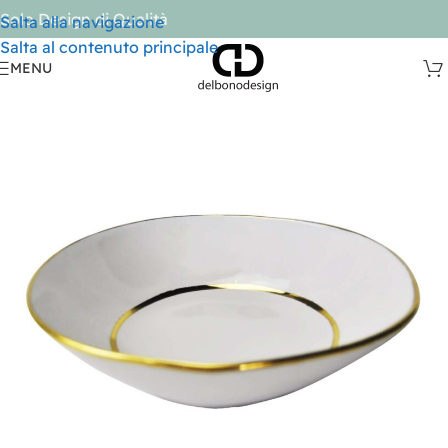
Solo Design di Qualità
Salta alla navigazione
Salta al contenuto principale
MENU