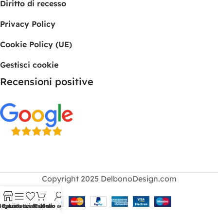
Diritto di recesso
Privacy Policy
Cookie Policy (UE)
Gestisci cookie
Recensioni positive
Copyright 2025 DelbonoDesign.com
Negozio
Barra laterale
Lista dei desideri
Carrello
Il mio account