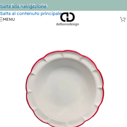
Solo Design di Qualità
Salta alla navigazione
Salta al contenuto principale
MENU